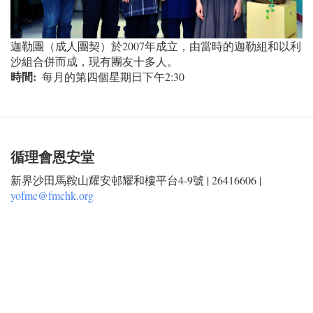
迦勒團（成人團契）於2007年成立，由當時的迦勒組和以利
沙組合併而成，現有團友十多人。
時間
每月的第四個星期日下午2:30
循理會恩安堂
新界沙田馬鞍山耀安邨耀和樓平台4-9號 | 26416606 |
yofmc@fmchk.org