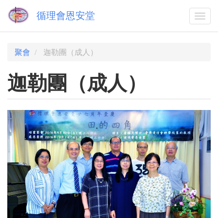
Skip
循理會恩安堂
to
Togg
main
navi
content
聚會
迦勒團（成人）
迦勒團（成人）